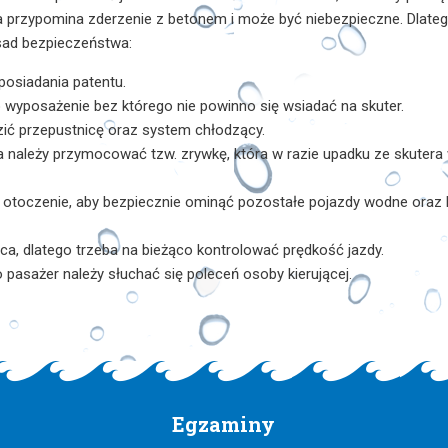
 przypomina zderzenie z betonem i może być niebezpieczne. Dlate
sad bezpieczeństwa:
posiadania patentu.
o wyposażenie bez którego nie powinno się wsiadać na skuter.
zić przepustnicę oraz system chłodzący.
ka należy przymocować tzw. zrywkę, która w razie upadku ze skutera
 otoczenie, aby bezpiecznie ominąć pozostałe pojazdy wodne oraz 
ca, dlatego trzeba na bieżąco kontrolować prędkość jazdy.
 pasażer należy słuchać się poleceń osoby kierującej.
Egzaminy