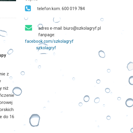
telefon kom. 600 019 784
adres e-mail: biuro@szkolagryf.pl
fanpage:
facebook.com/szkolagryf
szkolagryf
upy
nie z
y
y niż
ończenie
torowej
orskich
ie do 16