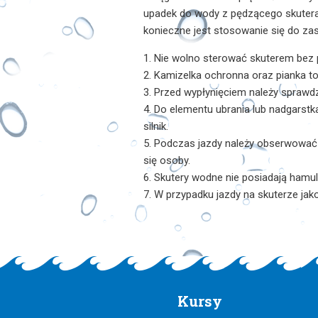
upadek do wody z pędzącego skutera
konieczne jest stosowanie się do za
1. Nie wolno sterować skuterem bez 
2. Kamizelka ochronna oraz pianka t
3. Przed wypłynięciem należy sprawd
4. Do elementu ubrania lub nadgarst
silnik.
5. Podczas jazdy należy obserwować
się osoby.
6. Skutery wodne nie posiadają hamul
7. W przypadku jazdy na skuterze jako
Kursy