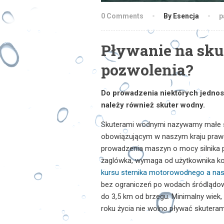
0 Comments
By Esencja
p
Pływanie na sk
pozwolenia?
Do prowadzenia niektórych jednost
należy również skuter wodny.
Skuterami wodnymi nazywamy małe s
obowiązującym w naszym kraju praw
prowadzenia maszyn o mocy silnika p
żaglówka, wymaga od użytkownika konk
kursu sternika motorowodnego a nas
bez ograniczeń po wodach śródlądowy
do 3,5 km od brzegu. Minimalny wiek,
roku życia nie wolno pływać skuteram