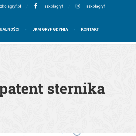
zkolagryf.pl
szkolagryf
szkolagryf
UALNOŚCI
JKM GRYF GDYNIA
KONTAKT
patent sternika