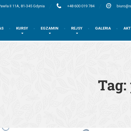
awła II 11A, 81-345 Gdynia
+48 600 019 784
biuro@s
AS
KURSY
EGZAMIN
REJSY
GALERIA
AKT
Tag: