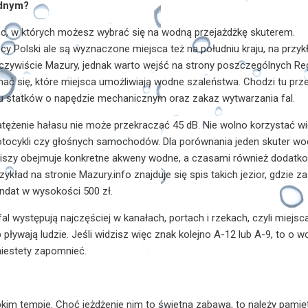
odnym?
sc, w których możesz wybrać się na wodną przejażdżkę skuterem.
y Polski ale są wyznaczone miejsca też na południu kraju, na przyk
oczywiście Mazury, jednak warto wejść na strony poszczególnych R
ać się, które miejsca umożliwiają wodne szaleństwa. Chodzi tu prz
hu statków o napędzie mechanicznym oraz zakaz wytwarzania fal.
natężenie hałasu nie może przekraczać 45 dB. Nie wolno korzystać wi
motocykli czy głośnych samochodów. Dla porównania jeden skuter w
 ciszy obejmuje konkretne akweny wodne, a czasami również dodatk
ykład na stronie Mazury.info znajduje się spis takich jezior, gdzie za
dat w wysokości 500 zł.
l występują najczęściej w kanałach, portach i rzekach, czyli miejsc
pływają ludzie. Jeśli widzisz więc znak kolejno A-12 lub A-9, to o w
iestety zapomnieć.
kim tempie. Choć jeżdżenie nim to świetna zabawa, to należy pamięt