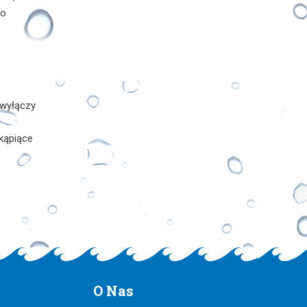
go
 wyłączy
kąpiące
O
Nas