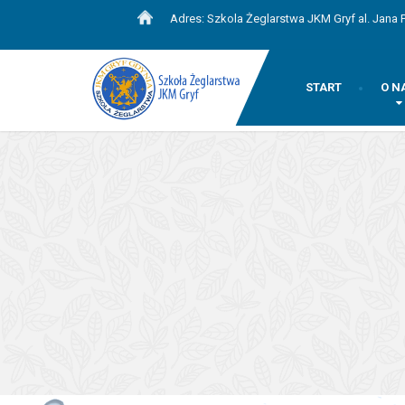
Adres: Szkola Żeglarstwa JKM Gryf al. Jana P
START
O N