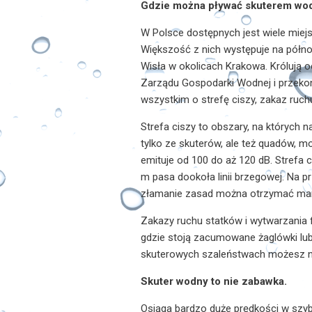
Gdzie można pływać skuterem w
W Polsce dostępnych jest wiele miej
Większość z nich występuje na północ
Wisła w okolicach Krakowa. Królują 
Zarządu Gospodarki Wodnej i przekon
wszystkim o strefę ciszy, zakaz ruc
Strefa ciszy to obszary, na których 
tylko ze skuterów, ale też quadów, 
emituje od 100 do aż 120 dB. Strefa
m pasa dookoła linii brzegowej. Na prz
złamanie zasad można otrzymać man
Zakazy ruchu statków i wytwarzania fa
gdzie stoją zacumowane żaglówki lub 
skuterowych szaleństwach możesz n
Skuter wodny to nie zabawka.
Osiąga bardzo duże prędkości w szyb