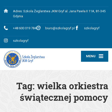
Adres: Szkola Żeglarstwa JKM Gryf al. Jana Pawła II 11A, 81-345
Gdynia
+48 600 019 784
biuro@szkolagryf.pl
szkolagryf
szkolagryf
MENU
Tag:
wielka orkiestra
świątecznej pomocy