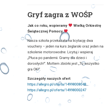
Gryf zagra z WOŚP
Jak co roku, wspieramy
Wielką Orkiestrę
Świątecznej Pomocy
Nasza szkoła przekazała na licytację dwa
vouchery – jeden na kurs żeglarski oraz jeden na
szkolenie motorowodne. Licytuj i wspieraj
„Płuca po pandemii. Gramy dla dzieci i
dorosłych!”. Mottem zbiórki jest „Tu wszystko
gra OK!”.
Szczegóły naszych ofert
https://allegro.pl/oferta/14998008048
https://allegro.pl/oferta/14998000247