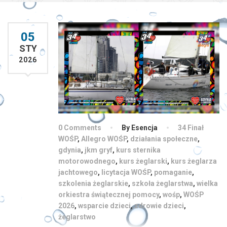
05
STY
2026
0 Comments
By Esencja
34 Finał
WOŚP
,
Allegro WOŚP
,
działania społeczne
,
gdynia
,
jkm gryf
,
kurs sternika
motorowodnego
,
kurs żeglarski
,
kurs żeglarza
jachtowego
,
licytacja WOŚP
,
pomaganie
,
szkolenia żeglarskie
,
szkoła żeglarstwa
,
wielka
orkiestra świątecznej pomocy
,
wośp
,
WOŚP
2026
,
wsparcie dzieci
,
zdrowie dzieci
,
żeglarstwo