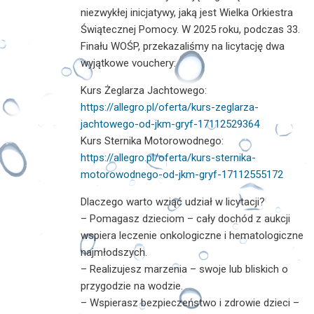
niezwykłej inicjatywy, jaką jest Wielka Orkiestra
Świątecznej Pomocy. W 2025 roku, podczas 33.
Finału WOŚP, przekazaliśmy na licytację dwa
wyjątkowe vouchery:
Kurs Żeglarza Jachtowego:
https://allegro.pl/oferta/kurs-zeglarza-
jachtowego-od-jkm-gryf-17112529364
Kurs Sternika Motorowodnego:
https://allegro.pl/oferta/kurs-sternika-
motorowodnego-od-jkm-gryf-17112555172
Dlaczego warto wziąć udział w licytacji?
– Pomagasz dzieciom – cały dochód z aukcji
wspiera leczenie onkologiczne i hematologiczne
najmłodszych.
– Realizujesz marzenia – swoje lub bliskich o
przygodzie na wodzie.
– Wspierasz bezpieczeństwo i zdrowie dzieci –