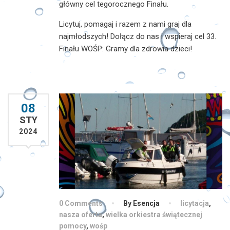
główny cel tegorocznego Finału.
Licytuj, pomagaj i razem z nami graj dla
najmłodszych! Dołącz do nas i wspieraj cel 33.
Finału WOŚP: Gramy dla zdrowia dzieci!
08
STY
2024
0 Comments
By Esencja
licytacja
,
nasza oferta
,
wielka orkiestra świątecznej
pomocy
,
wośp