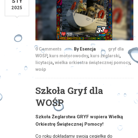
STY
2025
0 Comments
By Esencja
gryf dla
WOŚP
,
kurs motorowodny
,
kurs żeglarski
,
licytacja
,
wielka orkiestra świątecznej pomocy
,
wośp
Szkoła Gryf dla
WOŚP
Szkoła Żeglarstwa GRYF wspiera Wielką
Orkiestrę Świątecznej Pomocy!
Co roku dokładamy swoją cegiełkę do