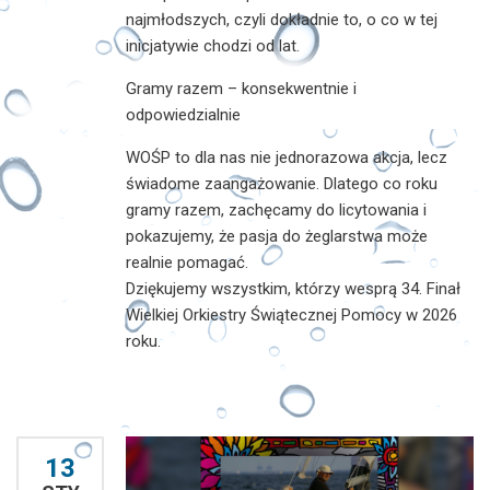
najmłodszych, czyli dokładnie to, o co w tej
inicjatywie chodzi od lat.
Gramy razem – konsekwentnie i
odpowiedzialnie
WOŚP to dla nas nie jednorazowa akcja, lecz
świadome zaangażowanie. Dlatego co roku
gramy razem, zachęcamy do licytowania i
pokazujemy, że pasja do żeglarstwa może
realnie pomagać.
Dziękujemy wszystkim, którzy wesprą 34. Finał
Wielkiej Orkiestry Świątecznej Pomocy w 2026
roku.
13