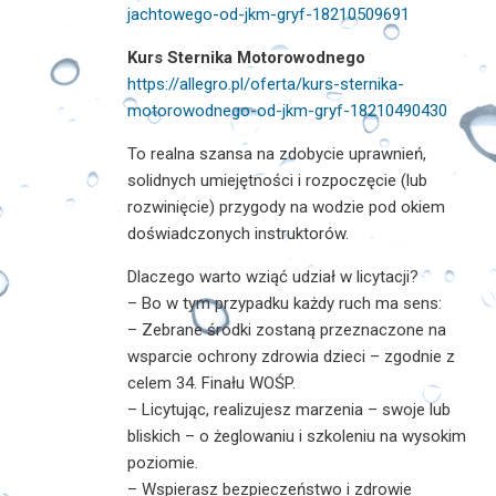
jachtowego-od-jkm-gryf-18210509691
Kurs Sternika Motorowodnego
https://allegro.pl/oferta/kurs-sternika-
motorowodnego-od-jkm-gryf-18210490430
To realna szansa na zdobycie uprawnień,
solidnych umiejętności i rozpoczęcie (lub
rozwinięcie) przygody na wodzie pod okiem
doświadczonych instruktorów.
Dlaczego warto wziąć udział w licytacji?
– Bo w tym przypadku każdy ruch ma sens:
– Zebrane środki zostaną przeznaczone na
wsparcie ochrony zdrowia dzieci – zgodnie z
celem 34. Finału WOŚP.
– Licytując, realizujesz marzenia – swoje lub
bliskich – o żeglowaniu i szkoleniu na wysokim
poziomie.
– Wspierasz bezpieczeństwo i zdrowie