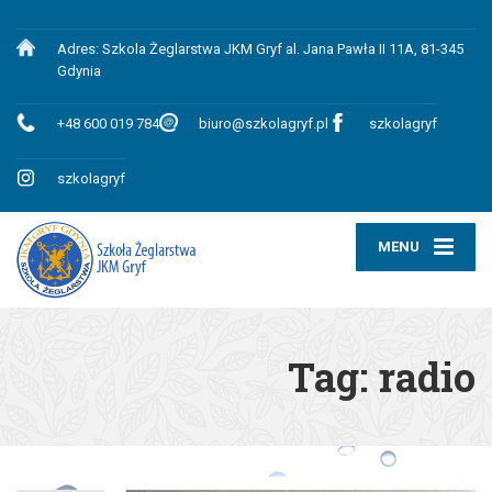
Adres: Szkola Żeglarstwa JKM Gryf al. Jana Pawła II 11A, 81-345
Gdynia
+48 600 019 784
biuro@szkolagryf.pl
szkolagryf
szkolagryf
MENU
Tag:
radio