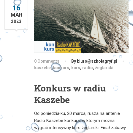
16
MAR
2023
0 Comments
By biuro@szkolagryf.pl
kaszebe
,
konkurs
,
kurs
,
radio
,
żeglarski
Konkurs w radiu
Kaszebe
Od poniedziałku, 20 marca, rusza na antenie
Radio Kaszëbë konkurs, w którym można
wygrać intensywny kurs żeglarski. Finał zabawy