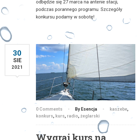
odbędzie się 27 marca na antenie stacji,
podczas porannego programu. Szczegóły
konkursu podamy w sobotę!
30
SIE
2021
0 Comments
By Esencja
kaszebe
,
konkurs
,
kurs
,
radio
,
żeglarski
Wygraj kurs na