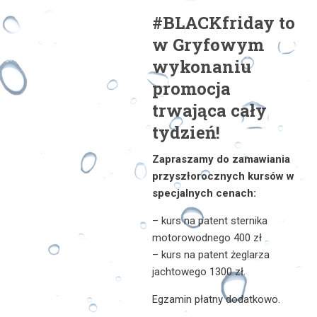
#BLACKfriday to
w Gryfowym
wykonaniu
promocja
trwająca cały
tydzień!
Zapraszamy do zamawiania
przyszłorocznych kursów w
specjalnych cenach:
– kurs na patent sternika
motorowodnego 400 zł
– kurs na patent żeglarza
jachtowego 1300 zł.
Egzamin płatny dodatkowo.