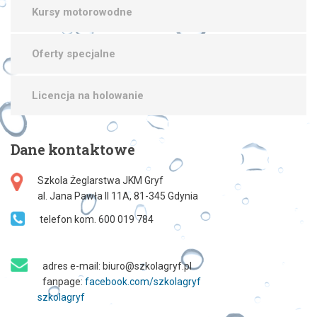
Kursy motorowodne
Oferty specjalne
Licencja na holowanie
Dane
kontaktowe
Szkola Żeglarstwa JKM Gryf
al. Jana Pawła II 11A, 81-345 Gdynia
telefon kom. 600 019 784
adres e-mail: biuro@szkolagryf.pl
fanpage:
facebook.com/szkolagryf
szkolagryf