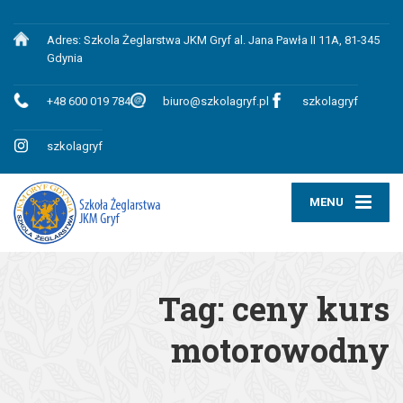
Adres: Szkola Żeglarstwa JKM Gryf al. Jana Pawła II 11A, 81-345
Gdynia
+48 600 019 784
biuro@szkolagryf.pl
szkolagryf
szkolagryf
MENU
Tag:
ceny kurs
motorowodny