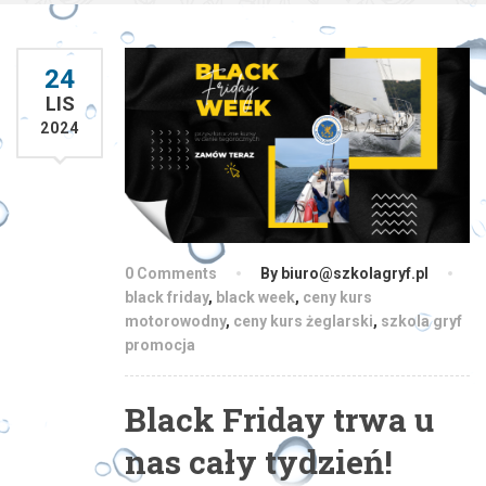
24
LIS
2024
0 Comments
By biuro@szkolagryf.pl
black friday
,
black week
,
ceny kurs
motorowodny
,
ceny kurs żeglarski
,
szkola gryf
promocja
Black Friday trwa u
nas cały tydzień!