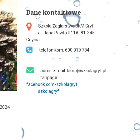
Dane
kontaktowe
Szkola Żeglarstwa JKM Gryf
al. Jana Pawła II 11A, 81-345
Gdynia
telefon kom. 600 019 784
adres e-mail: biuro@szkolagryf.pl
fanpage:
facebook.com/szkolagryf
szkolagryf
 2024