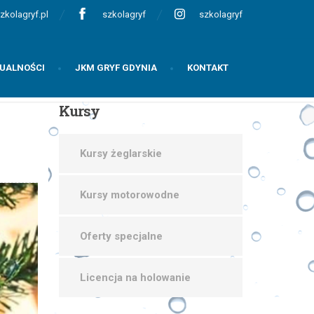
zkolagryf.pl
szkolagryf
szkolagryf
UALNOŚCI
JKM GRYF GDYNIA
KONTAKT
Kursy
Kursy żeglarskie
Kursy motorowodne
Oferty specjalne
Licencja na holowanie