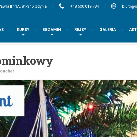
awła II 11A, 81-345 Gdynia
+48 600 019 784
biuro@s
AS
KURSY
EGZAMIN
REJSY
GALERIA
AKT
pominkowy
voucher