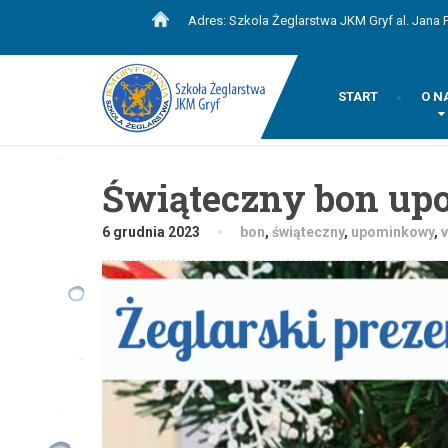
Adres: Szkola Żeglarstwa JKM Gryf al. Jana P
START
O N
Świąteczny bon u
6 grudnia 2023
bon
,
świąteczny
,
upominkowy
,