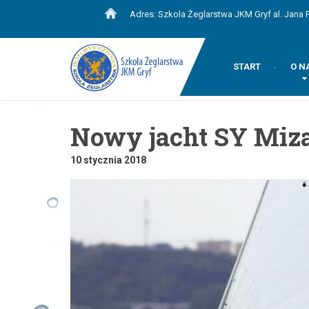
Adres: Szkola Żeglarstwa JKM Gryf al. Jana P
START
O N
Nowy jacht SY Miz
10 stycznia 2018