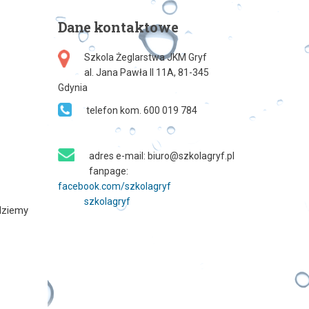
Dane
kontaktowe
Szkola Żeglarstwa JKM Gryf
al. Jana Pawła II 11A, 81-345
Gdynia
telefon kom. 600 019 784
adres e-mail: biuro@szkolagryf.pl
fanpage:
facebook.com/szkolagryf
szkolagryf
dziemy