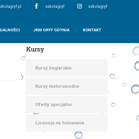
zkolagryf.pl
szkolagryf
szkolagryf
UALNOŚCI
JKM GRYF GDYNIA
KONTAKT
Kursy
Kursy żeglarskie
Kursy motorowodne
Oferty specjalne
Licencja na holowanie