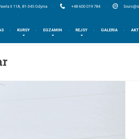
awła II 11A, 81-345 Gdynia
+48 600 019 784
biuro@s
AS
KURSY
EGZAMIN
REJSY
GALERIA
AKT
ar