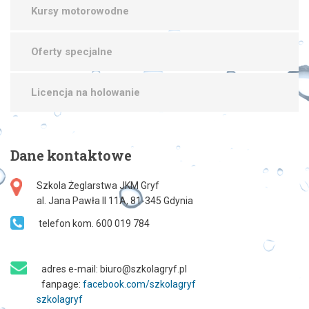
Kursy motorowodne
Oferty specjalne
Licencja na holowanie
Dane
kontaktowe
Szkola Żeglarstwa JKM Gryf
al. Jana Pawła II 11A, 81-345 Gdynia
telefon kom. 600 019 784
adres e-mail: biuro@szkolagryf.pl
fanpage:
facebook.com/szkolagryf
szkolagryf