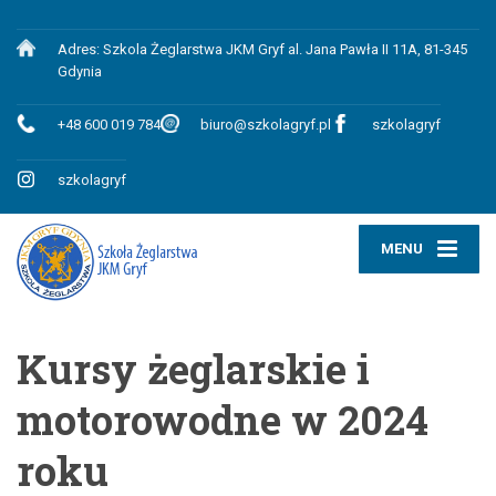
Adres: Szkola Żeglarstwa JKM Gryf al. Jana Pawła II 11A, 81-345
Gdynia
+48 600 019 784
biuro@szkolagryf.pl
szkolagryf
szkolagryf
MENU
Kursy żeglarskie i
motorowodne w 2024
roku